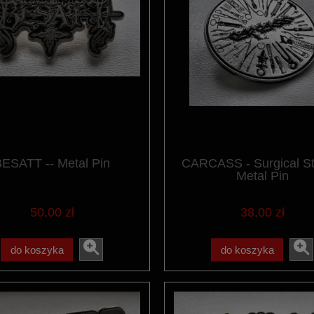
ESATT -- Metal Pin
CARCASS - Surgical Ste
Metal Pin
50,00 zł
38,00 zł
do koszyka
do koszyka