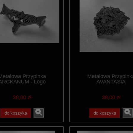
Metalowa Przypinka
Metalowa Przypink
ARCKANUM - Logo
AVANTASIA
38,00 zł
38,00 zł
do koszyka
do koszyka