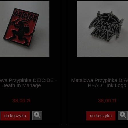
owa Przypinka DEICIDE -
Metalowa Przypinka D
Death In Manage
HEAD - Ink Logo
38,00 zł
38,00 zł
do koszyka
do koszyka