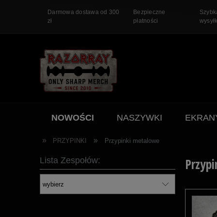
Darmowa dostawa od 300
Bezpieczne
Szybk
zł
płatności
wysył
NOWOŚCI
NASZYWKI
EKRAN
PROMOCJA
»
»
PRZYPINKI
Przypinki metalowe
Lista Zespołów:
Przyp