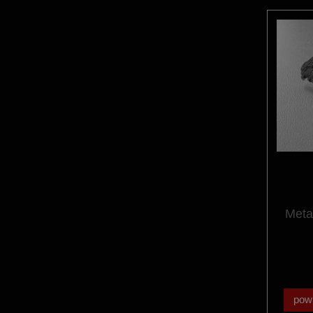
Meta
pow