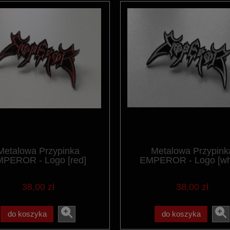
Metalowa Przypinka
Metalowa Przypink
PEROR - Logo [red]
EMPEROR - Logo [wh
38,00 zł
38,00 zł
do koszyka
do koszyka