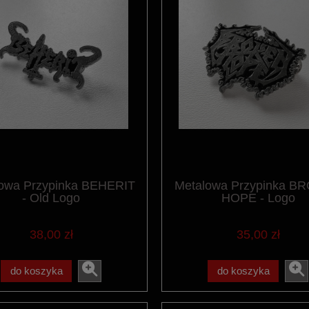
owa Przypinka BEHERIT
Metalowa Przypinka B
- Old Logo
HOPE - Logo
38,00 zł
35,00 zł
do koszyka
do koszyka