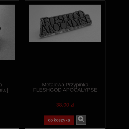
a
Metalowa Przypinka
ite]
FLESHGOD APOCALYPSE
38,00 zł
do koszyka