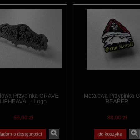
lowa Przypinka GRAVE
Metalowa Przypinka 
UPHEAVAL - Logo
REAPER
50,00 zł
38,00 zł
iadom o dostępności
do koszyka