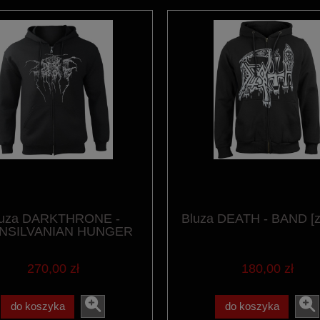
luza DARKTHRONE -
Bluza DEATH - BAND [z
NSILVANIAN HUNGER
[Zipper]
270,00 zł
180,00 zł
do koszyka
do koszyka