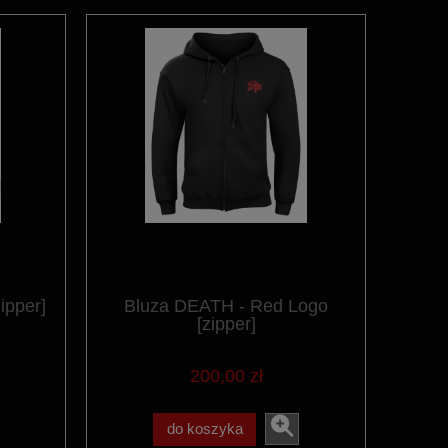
ipper]
Bluza DEATH - Red Logo
[zipper]
200,00 zł
do koszyka