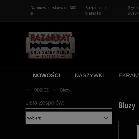
Darmowa dostawa od 300
Bezpieczne
Szybk
zł
płatności
wysył
NOWOŚCI
NASZYWKI
EKRAN
PROMOCJA
»
»
ODZIEŻ
Bluzy
Lista Zespołów:
Bluzy