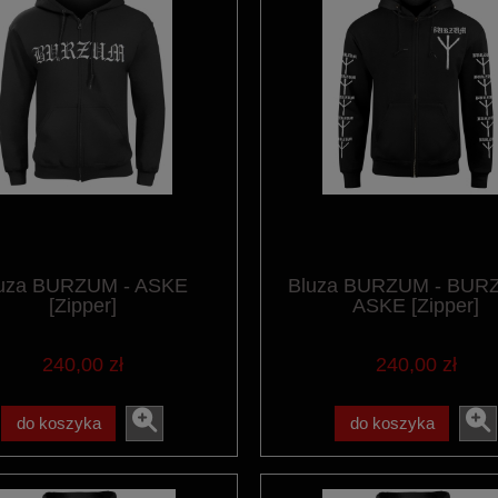
uza BURZUM - ASKE
Bluza BURZUM - BUR
[Zipper]
ASKE [Zipper]
240,00 zł
240,00 zł
do koszyka
do koszyka