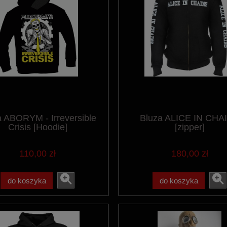
a ABORYM - Irreversible
Bluza ALICE IN CHA
Crisis [Hoodie]
[zipper]
110,00 zł
180,00 zł
do koszyka
do koszyka