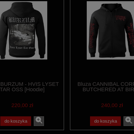
a BURZUM - HVIS LYSET
Bluza CANNIBAL COR
TAR OSS [Hoodie]
BUTCHERED AT BI
[Zipper]
220,00 zł
240,00 zł
do koszyka
do koszyka