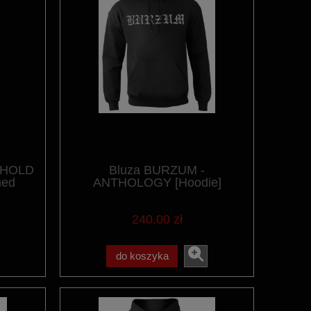
GHOLD
Bluza BURZUM -
hed
ANTHOLOGY [Hoodie]
240,00 zł
do koszyka