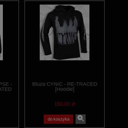
PSE -
Bluza CYNIC - RE-TRACED
ATED
[Hoodie]
150,00 zł
do koszyka