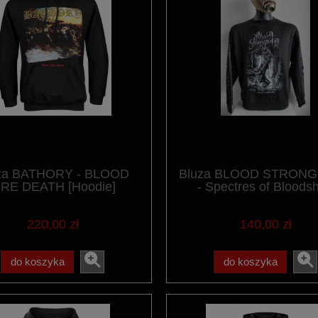
za BATHORY - BLOOD
Bluza BLOOD STRON
IRE DEATH [Hoodie]
- Spectres of Bloods
220,00 zł
140,00 zł
do koszyka
do koszyka