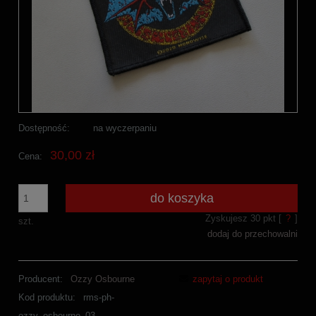
Dostępność:
na wyczerpaniu
30,00 zł
Cena:
do koszyka
Zyskujesz
30
pkt [
?
]
szt.
dodaj do przechowalni
Producent:
Ozzy Osbourne
zapytaj o produkt
Kod produktu:
rms-ph-
ozzy_osbourne_03