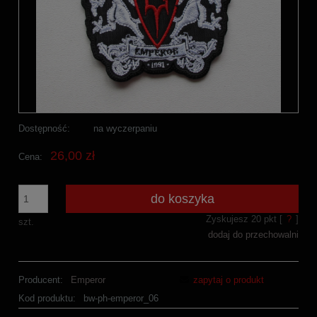
Dostępność:
na wyczerpaniu
26,00 zł
Cena:
do koszyka
Zyskujesz
20
pkt [
?
]
szt.
dodaj do przechowalni
Producent:
Emperor
zapytaj o produkt
Kod produktu:
bw-ph-emperor_06