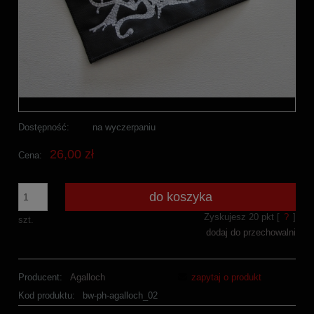
Dostępność:
na wyczerpaniu
26,00 zł
Cena:
do koszyka
Zyskujesz
20
pkt [
?
]
szt.
dodaj do przechowalni
Producent:
Agalloch
zapytaj o produkt
Kod produktu:
bw-ph-agalloch_02