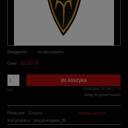
Dostępność:
na wyczerpaniu
32,00 zł
Cena:
do koszyka
Zyskujesz
30
pkt [
?
]
szt.
dodaj do przechowalni
Producent:
Emperor
zapytaj o produkt
Kod produktu:
rms-ph-emperor_05