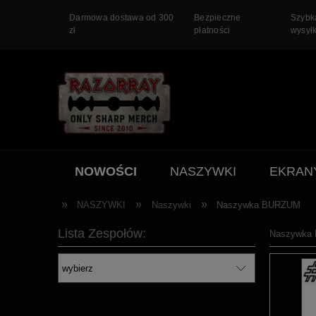
Darmowa dostawa od 300
Bezpieczne
Szybk
zł
płatności
wysył
NOWOŚCI
NASZYWKI
EKRAN
PROMOCJA
»
»
»
NASZYWKI
Naszywki
Naszywka BURZUM
Lista Zespołów:
Naszywka