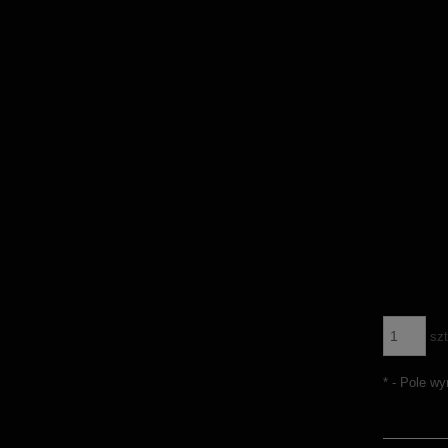
szt
*
- Pole w