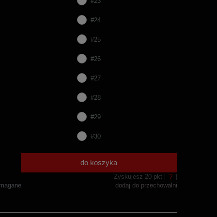
#23
#24
#25
#26
#27
#28
#29
#30
do koszyka
.
Zyskujesz
20
pkt [
?
]
ymagane
dodaj do przechowalni