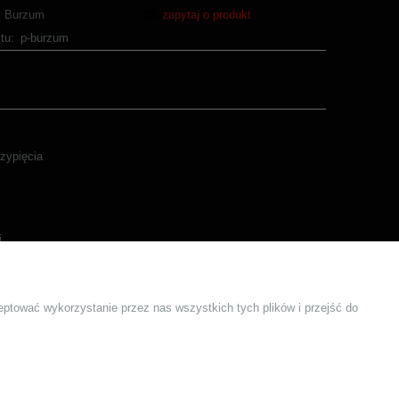
Burzum
zapytaj o produkt
tu:
p-burzum
rzypięcia
i
eptować wykorzystanie przez nas wszystkich tych plików i przejść do
KONTAKT
Formularz Kontaktowy
Kontakty