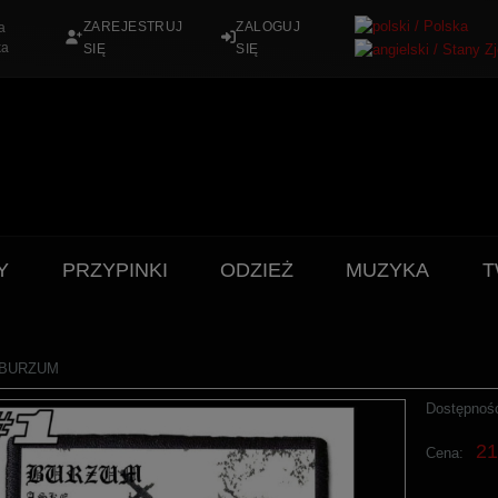
ZAREJESTRUJ
ZALOGUJ
a
ka
SIĘ
SIĘ
Y
PRZYPINKI
ODZIEŻ
MUZYKA
T
 BURZUM
Dostępnoś
21
Cena: