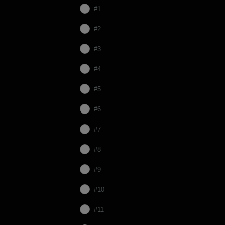
#1
#2
#3
#4
#5
#6
#7
#8
#9
#10
#11