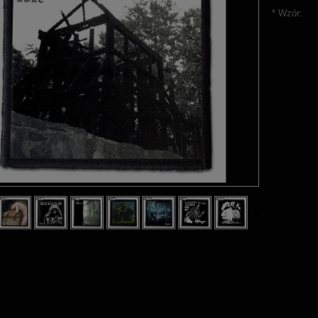
*
Wzór: