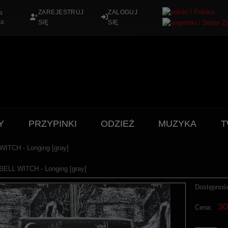
ZAREJESTRUJ
ZALOGUJ
a
ka
SIĘ
SIĘ
Y
PRZYPINKI
ODZIEŻ
MUZYKA
T
ITCH - Longing [gray]
ELL WITCH - Longing [gray]
Dostępnoś
30
Cena: