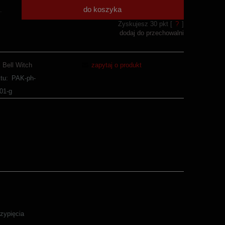
do koszyka
.
Zyskujesz
30
pkt [
?
]
dodaj do przechowalni
Bell Witch
zapytaj o produkt
tu:
PAK-ph-
_01-g
rzypięcia