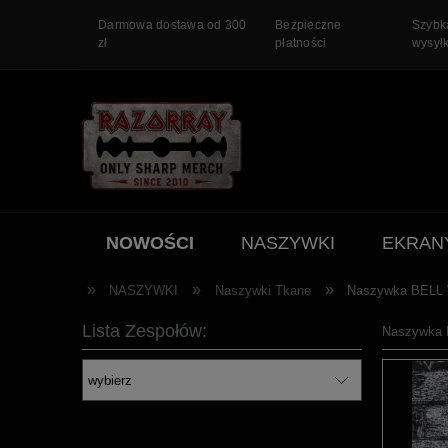
Darmowa dostawa od 300
Bezpieczne
Szybk
zł
płatności
wysył
NOWOŚCI
NASZYWKI
EKRAN
PROMOCJA
»
»
»
NASZYWKI
Naszywki Tkane
Naszywka BELL W
Lista Zespołów:
Naszywka B