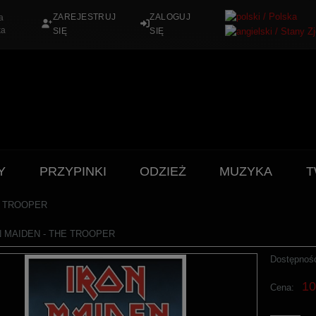
ZAREJESTRUJ
ZALOGUJ
a
ka
SIĘ
SIĘ
Y
PRZYPINKI
ODZIEŻ
MUZYKA
T
HE TROOPER
ON MAIDEN - THE TROOPER
Dostępnoś
10
Cena: