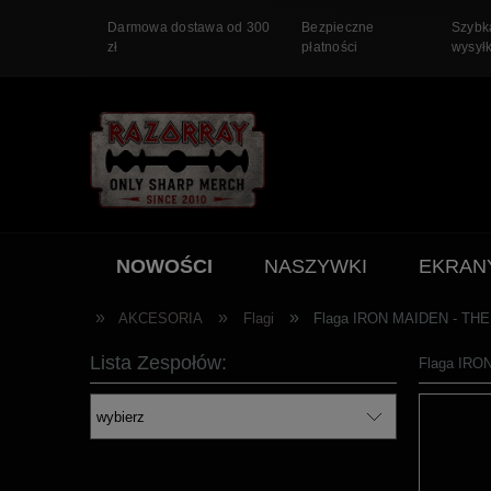
Darmowa dostawa od 300
Bezpieczne
Szybk
zł
płatności
wysył
NOWOŚCI
NASZYWKI
EKRAN
PROMOCJA
»
»
»
AKCESORIA
Flagi
Flaga IRON MAIDEN - T
Lista Zespołów:
Flaga IR