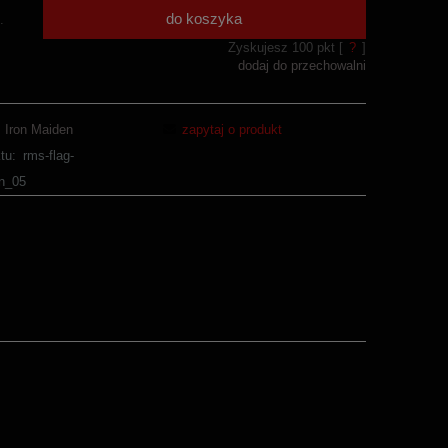
do koszyka
.
Zyskujesz
100
pkt [
?
]
dodaj do przechowalni
Iron Maiden
zapytaj o produkt
tu:
rms-flag-
en_05