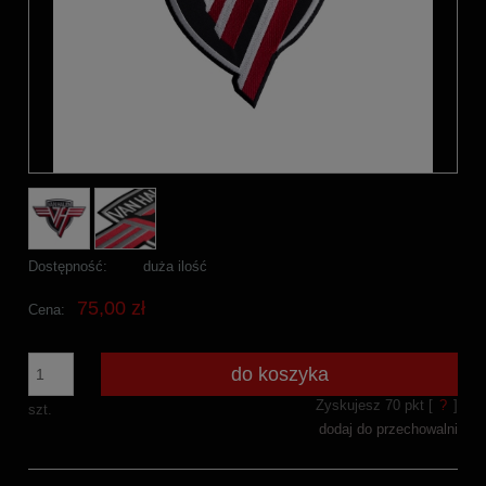
Dostępność:
duża ilość
75,00 zł
Cena:
do koszyka
Zyskujesz
70
pkt [
?
]
szt.
dodaj do przechowalni