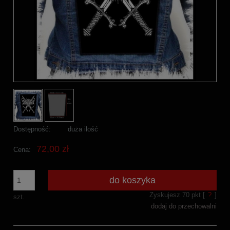
Dostępność:
duża ilość
72,00 zł
Cena:
do koszyka
Zyskujesz
70
pkt [
?
]
szt.
dodaj do przechowalni