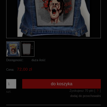
Dostępność:
duża ilość
72,00 zł
Cena:
do koszyka
Zyskujesz
70
pkt [
?
]
szt.
dodaj do przechowalni