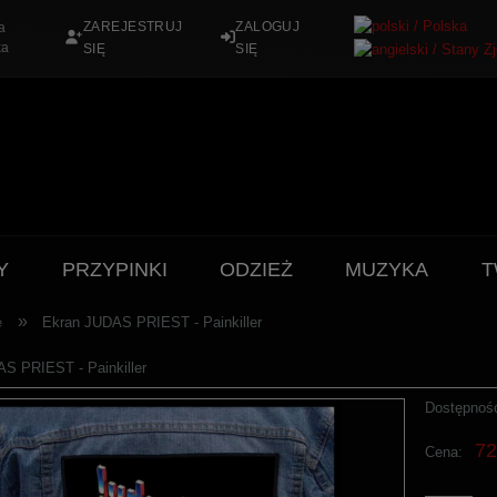
ZAREJESTRUJ
ZALOGUJ
a
ka
SIĘ
SIĘ
Y
PRZYPINKI
ODZIEŻ
MUZYKA
T
»
e
Ekran JUDAS PRIEST - Painkiller
S PRIEST - Painkiller
Dostępnoś
72
Cena: