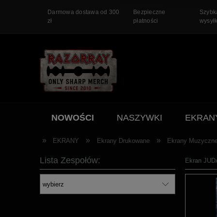
Darmowa dostawa od 300
Bezpieczne
Szybk
zł
płatności
wysył
NOWOŚCI
NASZYWKI
EKRAN
PROMOCJA
»
»
»
EKRANY
Ekrany Drukowane
Ekrany Muzyczn
Lista Zespołów:
Ekran JUDA