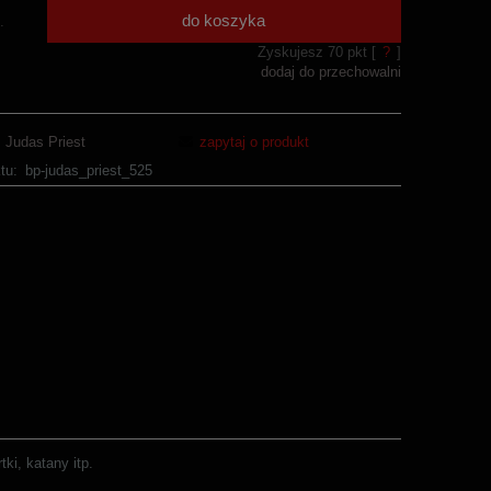
do koszyka
.
Zyskujesz
70
pkt [
?
]
dodaj do przechowalni
Judas Priest
zapytaj o produkt
tu:
bp-judas_priest_525
ki, katany itp.