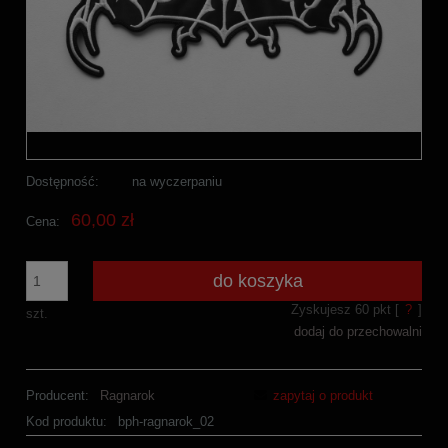
Dostępność:
na wyczerpaniu
60,00 zł
Cena:
do koszyka
Zyskujesz
60
pkt [
?
]
szt.
dodaj do przechowalni
Producent:
Ragnarok
zapytaj o produkt
Kod produktu:
bph-ragnarok_02