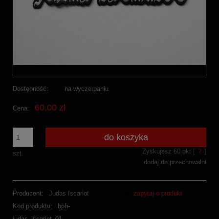
Dostępność:
na wyczerpaniu
60,00 zł
Cena:
do koszyka
Zyskujesz
60
pkt [
?
]
szt.
dodaj do przechowalni
Producent:
Judas Iscariot
zapytaj o produkt
Kod produktu:
bph-
judas_iscariot_01