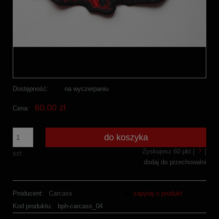
Dostępność:
na wyczerpaniu
60,00 zł
Cena:
do koszyka
Zyskujesz
60
pkt [
?
]
szt.
dodaj do przechowalni
Producent:
Carcass
zapytaj o produkt
Kod produktu:
bph-carcass_04