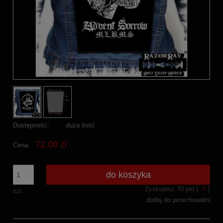
Dostępność:
duża ilość
72,00 zł
Cena:
do koszyka
Zyskujesz
70
pkt [
?
]
szt.
dodaj do przechowalni