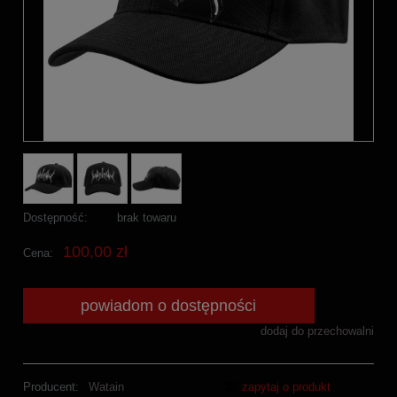
Dostępność:
brak towaru
100,00 zł
Cena:
powiadom o dostępności
dodaj do przechowalni
Producent:
Watain
zapytaj o produkt