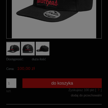
Dostępność:
duża ilość
100,00 zł
Cena:
do koszyka
Zyskujesz
100
pkt [
?
]
szt.
dodaj do przechowalni