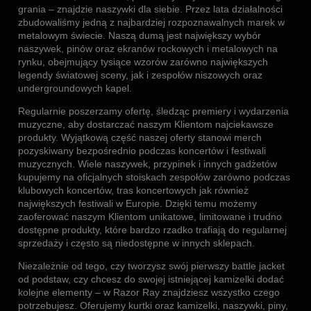
grania – znajdzie naszywki dla siebie. Przez lata działalności
zbudowaliśmy jedną z najbardziej rozpoznawalnych marek w
metalowym świecie. Naszą dumą jest największy wybór
naszywek, pinów oraz ekranów rockowych i metalowych na
rynku, obejmujący tysiące wzorów zarówno największych
legendy światowej sceny, jak i zespołów niszowych oraz
undergroundowych kapel.
Regularnie poszerzamy ofertę, śledząc premiery i wydarzenia
muzyczne, aby dostarczać naszym Klientom najciekawsze
produkty. Wyjątkową część naszej oferty stanowi merch
pozyskiwany bezpośrednio podczas koncertów i festiwali
muzycznych. Wiele naszywek, przypinek i innych gadżetów
kupujemy na oficjalnych stoiskach zespołów zarówno podczas
klubowych koncertów, tras koncertowych jak również
największych festiwali w Europie. Dzięki temu możemy
zaoferować naszym Klientom unikatowe, limitowane i trudno
dostępne produkty, które bardzo rzadko trafiają do regularnej
sprzedaży i często są niedostępne w innych sklepach.
Niezależnie od tego, czy tworzysz swój pierwszy battle jacket
od podstaw, czy chcesz do swojej istniejącej kamizelki dodać
kolejne elementy – w Razor Ray znajdziesz wszystko czego
potrzebujesz. Oferujemy kurtki oraz kamizelki, naszywki, piny,