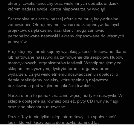
ekrany, ćwieki, łańcuchy oraz wiele innych dodatków, dzięki
którym nadasz swojej kurtce niepowtarzalny wygląd.
Szczególne miejsce w naszej ofercie zajmują indywidualne
zamówienia. Oferujemy możliwość realizacji indywidualnych
projektów, dzięki czemu nasi klienci mogą zamówić
personalizowane naszywki i ekrany dopasowane do własnych
pomysłów.
Projektujemy i produkujemy wysokiej jakości drukowane, tkane
lub haftowane naszywki na zamówienie dla zespołów, klubów
motocyklowych, organizatorów festiwali. Współpracujemy ze
sklepami muzycznymi, dystrybutorami, organizatorami
wydarzeń. Dzięki wieloletniemu doświadczeniu i dbałości o
detale realizujemy projekty, które spełniają najwyższe
oczekiwania pod względem jakości i trwałości.
Nasza oferta to jednak znacznie więcej niż tylko naszywki. W
sklepie dostępne są również odzież, płyty CD i winyle, flagi
oraz inne akcesoria muzyczne.
Razor Ray to nie tylko sklep internetowy – to społeczność
ludzi, których łączy pasja do muzyki. Sami od lat
uczestniczymy w koncertach i festiwalach, dlatego doskonale
rozumiemy oczekiwania fanów. Dlatego stawiamy na