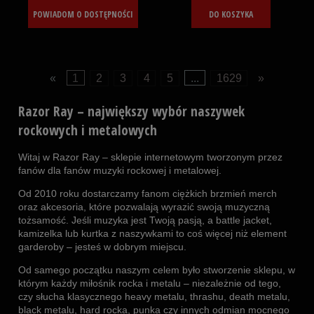
POWIADOM O DOSTĘPNOŚCI
DO KOSZYKA
«
1
2
3
4
5
...
1629
»
Razor Ray – największy wybór naszywek
rockowych i metalowych
Witaj w Razor Ray – sklepie internetowym tworzonym przez
fanów dla fanów muzyki rockowej i metalowej.
Od 2010 roku dostarczamy fanom ciężkich brzmień merch
oraz akcesoria, które pozwalają wyrazić swoją muzyczną
tożsamość. Jeśli muzyka jest Twoją pasją, a battle jacket,
kamizelka lub kurtka z naszywkami to coś więcej niż element
garderoby – jesteś w dobrym miejscu.
Od samego początku naszym celem było stworzenie sklepu, w
którym każdy miłośnik rocka i metalu – niezależnie od tego,
czy słucha klasycznego heavy metalu, thrashu, death metalu,
black metalu, hard rocka, punka czy innych odmian mocnego