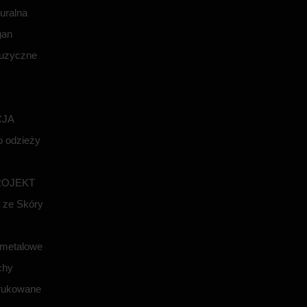
uralna
gan
uzyczne
JA
o odzieży
ROJEKT
 ze Skóry
 metalowe
chy
rukowane