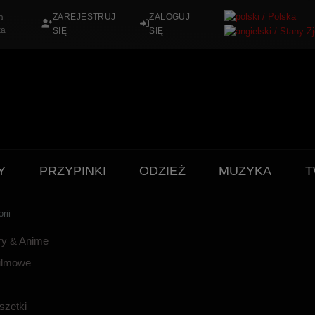
ZAREJESTRUJ
ZALOGUJ
a
ka
SIĘ
SIĘ
Y
PRZYPINKI
ODZIEŻ
MUZYKA
T
rii
ry & Anime
filmowe
szetki