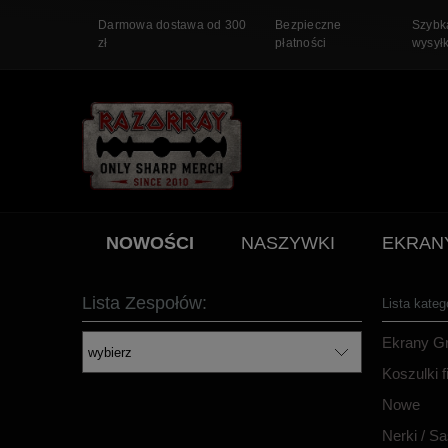
Darmowa dostawa od 300
Bezpieczne
Szybk
zł
płatności
wysył
NOWOŚCI
NASZYWKI
EKRAN
PROMOCJA
Lista Zespołów:
Lista katego
Ekrany G
Koszulki 
Nowe
Nerki / Sa