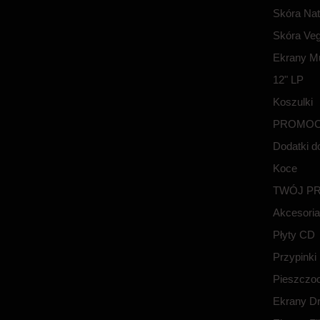
Skóra Nat
Skóra Ve
Ekrany M
12" LP
Koszulki
PROMOC
Dodatki d
Koce
TWÓJ P
Akcesoria
Płyty CD
Przypinki
Pieszczo
Ekrany D