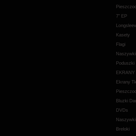
Pieszczoc
7" EP
Longslee
Kasety
Flagi
Naszywki
Poduszki
EKRANY
Ekrany T
Pieszczoc
Bluzki D
DVDs
Naszywki
Breloki