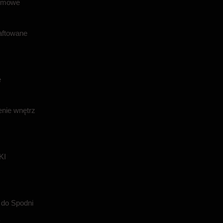
ilmowe
aftowane
e
nie wnętrz
KI
 do Spodni