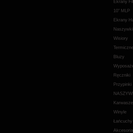
Ekrany F
10" MLP
Ekrany H
Naszywki
Wisiory
Termiczn
Bluzy
Wyposaże
Ręczniki
Przypinki
NASZYW
Karwasze
Winyle
Łańcuchy
Akcesoria