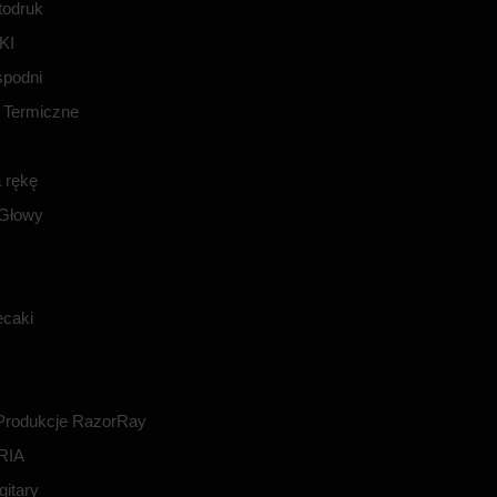
todruk
KI
spodni
 Termiczne
 rękę
 Głowy
ecaki
 Produkcje RazorRay
RIA
gitary