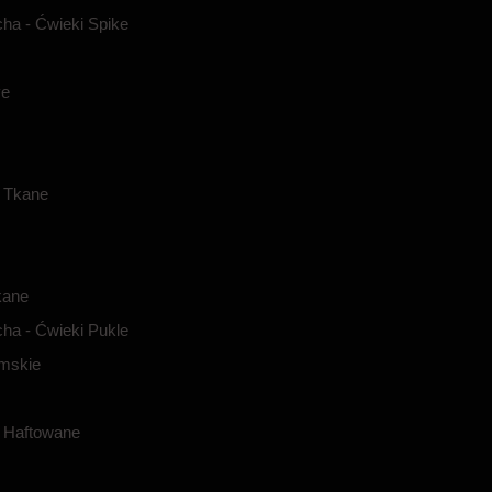
ha - Ćwieki Spike
ve
 Tkane
kane
ha - Ćwieki Pukle
amskie
 Haftowane