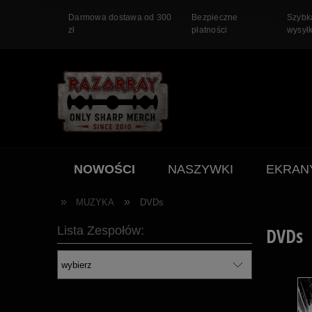
Darmowa dostawa od 300
Bezpieczne
Szybk
zł
płatności
wysył
NOWOŚCI
NASZYWKI
EKRAN
PROMOCJA
»
»
MUZYKA
DVDs
Lista Zespołów:
DVDs