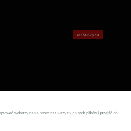
do koszyka
KONTAKT
Formularz Kontaktowy
eptować wykorzystanie przez nas wszystkich tych plików i przejść do
Kontakty